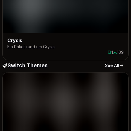
Crysis
Ein Paket rund um Crysis
1
109
1 save
109 down
Switch Themes
See All