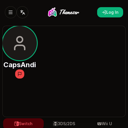
Log In
CapsAndi
Switch
3DS/2DS
Wii U