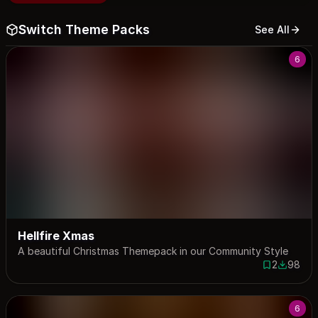
Switch Theme Packs
See All
6
Hellfire Xmas
A beautiful Christmas Themepack in our Community Style
2
98
2 saves
98 down
6