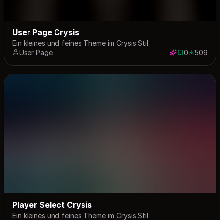
User Page Crysis
Ein kleines und feines Theme im Crysis Stil
User Page
0
509
0 saves
509 down
Player Select Crysis
Ein kleines und feines Theme im Crysis Stil