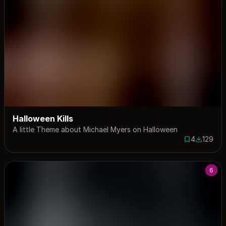
Halloween Kills
A little Theme about Michael Myers on Halloween
4
129
4 saves
129 down
6