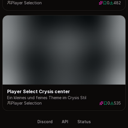
Player Selection
0
482
0 saves
482 down
Player Select Crysis center
Ein kleines und feines Theme im Crysis Stil
Player Selection
0
535
0 saves
535 down
Discord
API
Status